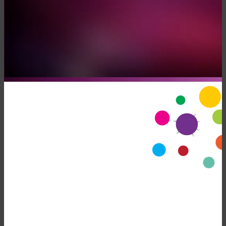
Somos HappyMedia
YOUR GOALS, OUR CHALLENGE